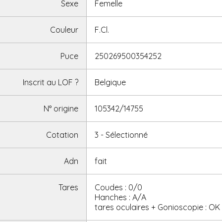
Sexe
Femelle
Couleur
F.Cl.
Puce
250269500354252
Inscrit au LOF
?
Belgique
N° origine
105342/14755
Cotation
3 - Sélectionné
Adn
fait
Tares
Coudes : 0/0
Hanches : A/A
tares oculaires + Gonioscopie : OK