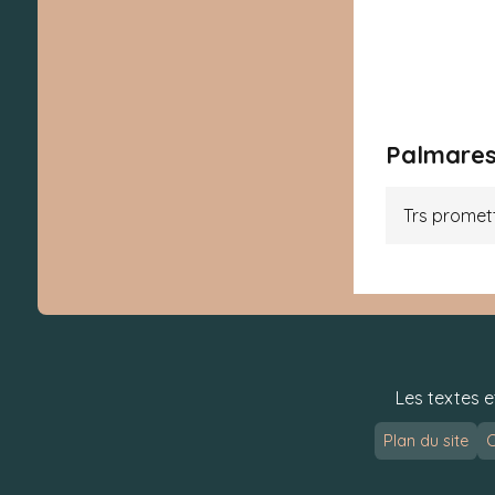
Palmares
Trs promet
Les textes e
Plan du site
C