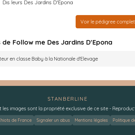
Dis leurs Des Jardins D'Epona
Voir le pédigree complet
 de Follow me Des Jardins D'Epona
teur en classe Baby à la Nationale d'Elevage
STANBERLINE
t les images sont la propriété exclusive de ce site - Reproduct
hiots de France
Signaler un abus
Mentions légales
Politique d