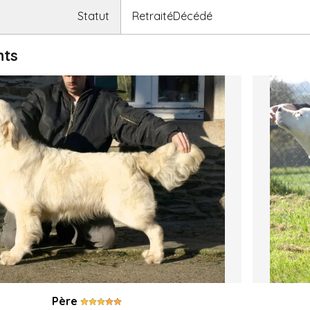
Statut
RetraitéDécédé
nts
Père